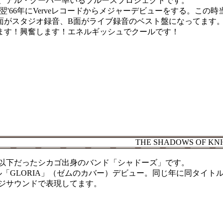
、アル・クーパー率いるブルースプロジェクトです。
、翌'66年にVerveレコードからメジャーデビューをする。
スタジオ録音、B面がライブ録音のベスト盤になってます。その中でも「Wake
びれます！興奮します！エネルギッシュでクールです！
THE SHADOWS OF KN
歳以下だったシカゴ出身のバンド「シャドーズ」です。
ル「GLORIA」（ゼムのカバー）デビュー。同じ年に同タイトル
ジサウンドで表現してます。