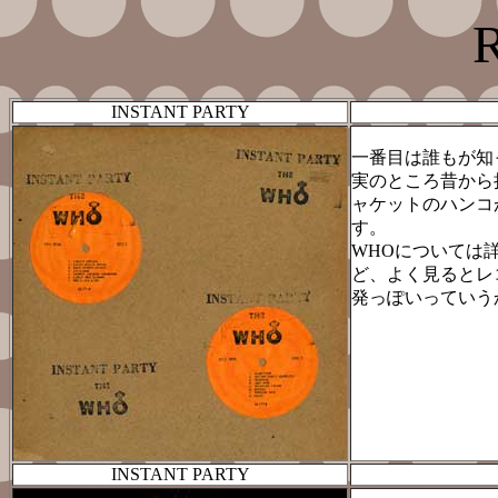
INSTANT PARTY
一番目は誰もが知
実のところ昔から
ャケットのハンコ
す。
WHOについては
ど、よく見るとレ
発っぽいっていう
INSTANT PARTY