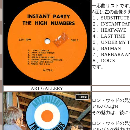
一応曲リストです
A面は左の画像を
１、SUBSTITUTE
２、INSTANT PAR
３、HEATWAVE
４、LAST TIME
５、UNDER MY 
６、BATMAN
７、BARBARA A
８、DOG'S
です。
ART GALLERY
ロン・ウッドの兄
アルバムはB
その魅力は、後に
ロン・ウッドの兄
アルバムの魅力は