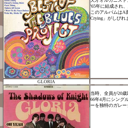
天才オルガニスト
'65年に結成され
このアルバムはA面が
Crying」がし
GLORIA
当時、全員が20
66年4月にシング
ーを独特のガレー