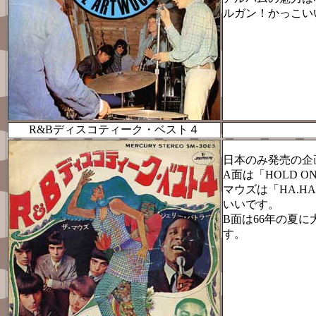
ルガン！かっこい
R&Bディスコティーク・ベスト４
日本のみ発売の企
A面は「HOLD
マウズは「HA.
いいです。
B面は66年の夏
す。