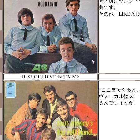
聞き所はヤング・
曲です。
その他「LIKE A 
IT SHOULD'VE BEEN ME
↑ここまでくると
ヴォーカルはズー
るんでしょうか。