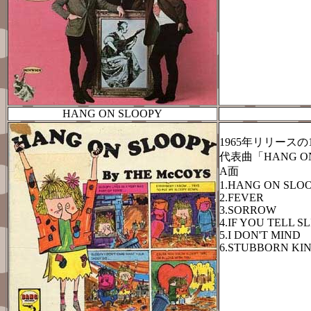
HANG ON SLOOPY
1965年リリースの
代表曲「HANG 
A面
1.HANG ON S
2.FEVER 
3.SORROW 
4.IF YOU TE
5.I DON'T
6.STUBBORN K