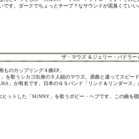
いです。ダークでちょっとチープ？なサウンドが泥臭くていい
ザ・マウズ ＆ジェリー・バドラー
画ものカップリング４曲EP。
 ON」を歌うシカゴ出身の５人組のマウズ。原曲と違ってスピ
HA.HA」が有名です。日本のＧＳバンド「リンド＆リンダー
に大ヒットした「SUNNY」を歌うボビー・ヘブです。この曲