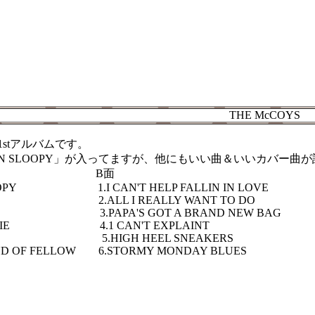
THE McCOYS
1stアルバムです。
ON SLOOPY」が入ってますが、他にもいい曲＆いいカバー曲
 B面
LOOPY 1.I CAN'T HELP FALLIN IN LOVE
2.ALL I REALLY WANT TO DO
3.PAPA'S GOT A BRAND NEW BAG
LL SLIE 4.1 CAN'T EXPLAINT
 MIND 5.HIGH HEEL SNEAKERS
IND OF FELLOW 6.STORMY MONDAY BLUES